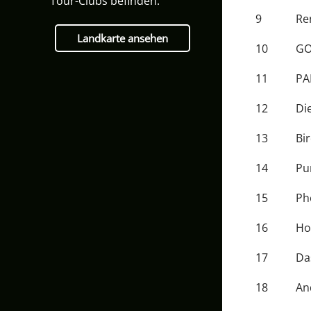
Tour-Clubs befinden:
9
Re
Landkarte ansehen
10
GO
11
PA
12
Di
13
Bir
14
Pu
15
Ph
16
Ho
17
Da
18
An