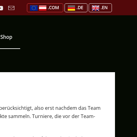
.COM
.DE
.EN
Shop
berücksichtigt, also erst nachdem das Team
te sammeln. Turniere, die vor der Team-