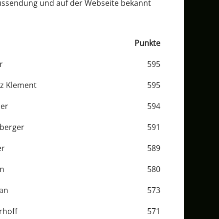
Aussendung und auf der Webseite bekannt
Punkte
r
595
z Klement
595
per
594
rberger
591
er
589
hn
580
an
573
rhoff
571