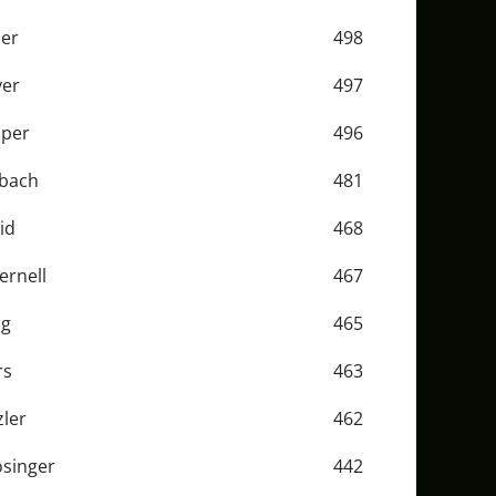
er
498
er
497
sper
496
dbach
481
id
468
ernell
467
ig
465
rs
463
zler
462
singer
442