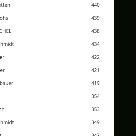
etten
440
rohs
439
CHEL
438
chmidt
434
er
422
er
421
ubauer
419
354
ch
353
chmidt
349
t
347