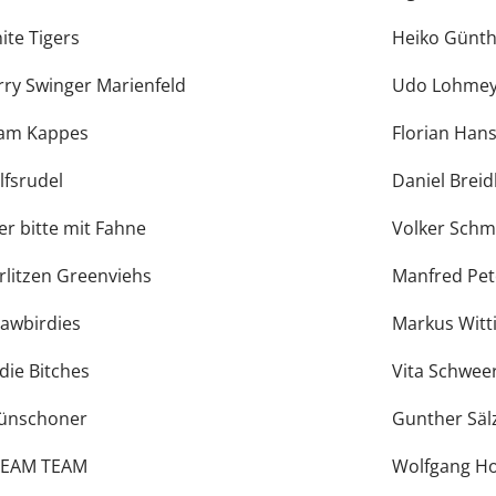
ite Tigers
Heiko Günth
rry Swinger Marienfeld
Udo Lohmey
am Kappes
Florian Han
lfsrudel
Daniel Brei
er bitte mit Fahne
Volker Schm
rlitzen Greenviehs
Manfred Pet
rawbirdies
Markus Witt
rdie Bitches
Vita Schwee
ünschoner
Gunther Säl
EAM TEAM
Wolfgang Ho