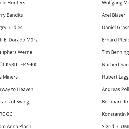
rdie Hunters
Wolfgang Me
rry Bandits
Axel Bläser
gry Birdies
Daniel Gras
lf El Dorado Mürz
Erhard Pfeif
(l)phers Werne I
Tim Benning
ÜCKSRITTER 9400
Norbert Sa
e Miners
Hubert Lagg
irway to Heaven
Andreas Poll
ltans of Swing
Bernhard K
RE GC
Konstantin 
am Anna Plochl
Sigrid BLÜ