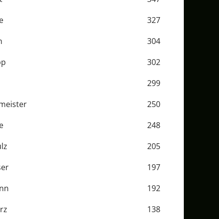
e
327
n
304
pp
302
299
gmeister
250
e
248
lz
205
ser
197
ann
192
rz
138