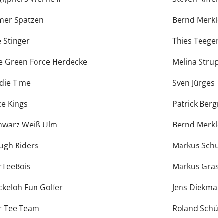
mer Spatzen
Bernd Merkl
e Stinger
Thies Teege
e Green Force Herdecke
Melina Stru
rdie Time
Sven Jürges
ce Kings
Patrick Ber
hwarz Weiß Ulm
Bernd Merkl
ugh Riders
Markus Schu
rTeeBois
Markus Gra
ckeloh Fun Golfer
Jens Diekm
r Tee Team
Roland Schü