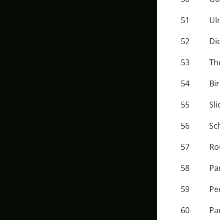
51
Ul
52
Di
53
Th
54
Bi
55
Sli
56
Sc
57
Ro
58
Pa
59
Pe
60
Pa