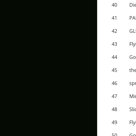
40
Di
41
PA
42
GL
43
Fl
44
Go
45
th
46
sp
47
Mi
48
Sli
49
Fl
50
Go