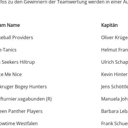
Infos zu den Gewinnern der Teamwertung werden in einer 
am Name
Kapitän
keball Providers
Oliver Krüge
e-Tanics
Helmut Fran
n Seekers Hiltrup
Ulrich Scha
ice Me Nice
Kevin Hinte
kruger Bogey Hunters
Jens Schöttl
lfturnier.vagabunden (R)
Manuela Jo
een Panther Players
Barbara Leb
owtime Westfalen
Frank Schue