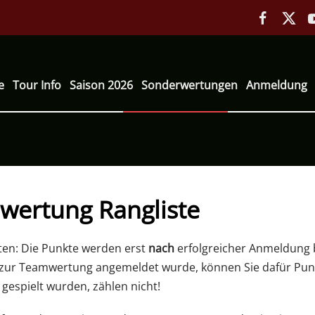
e
Tour Info
Saison 2026
Sonderwertungen
Anmeldung
wertung Rangliste
ten: Die Punkte werden erst
nach
erfolgreicher Anmeldung 
 zur Teamwertung angemeldet wurde, können Sie dafür Punk
espielt wurden, zählen nicht!