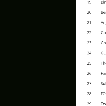
19
Bi
20
Be
21
An
22
Go
23
Go
24
GL
25
Th
26
Fa
27
Su
28
FO
29
Te