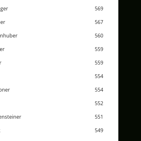
üger
569
her
567
önhuber
560
er
559
r
559
554
bner
554
552
ensteiner
551
k
549