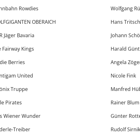
nnbahn Rowdies
Wolfgang R
LFGIGANTEN OBERAICH
Hans Tritsc
R Jäger Bavaria
Johann Sch
e Fairway Kings
Harald Günt
die Berries
Angela Zöge
ntigam United
Nicole Fink
önix Truppe
Manfred Hü
le Pirates
Rainer Blum
s Wiener Wunder
Günter Rott
derle-Treiber
Rudolf Sirni