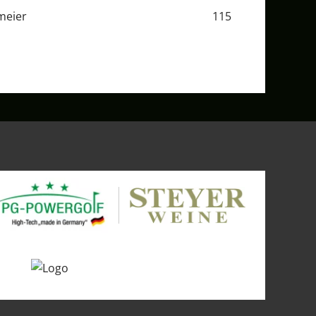
meier
115