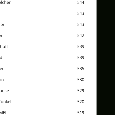
lcher
544
543
ser
543
er
542
hoff
539
nd
539
er
535
in
530
rause
529
Kunkel
520
MMEL
519