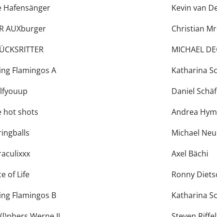
e Hafensänger
Kevin van D
R AUXburger
Christian M
ÜCKSRITTER
MICHAEL DE
ying Flamingos A
Katharina S
lfyouup
Daniel Schäf
e hot shots
Andrea Hym
ringballs
Michael Ne
raculixxx
Axel Bächi
ce of Life
Ronny Diets
ying Flamingos B
Katharina S
(l)phers Werne II
Steven Riffel