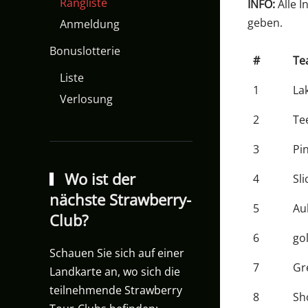
Rangliste
INFO:
Alle 
geben.
Anmeldung
Bonuslotterie
#
Te
Liste
1
La
Verlosung
2
Te
3
Pi
Wo ist der
4
Sl
nächste Strawberry-
5
Au
Club?
6
go
Schauen Sie sich auf einer
7
Gr
Landkarte an, wo sich die
teilnehmende Strawberry
8
Sh