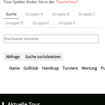
Tour-Spieler finden Sie in der "
Starterliste
".
Suche
Gruppe A
Gruppe B
Gruppe C
Gruppe D
Gruppe E
Gruppe F
Abfrage
Suche zurücksetzen
Name
Golfclub
Handicap
Turniere
Wertung
Pu
Aktuelle Tour