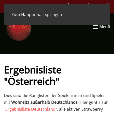
.COM
.DE
.EN
Zum Hauptinhalt springen
Menü
Ergebnisliste
"Österreich"
Dies sind die Ranglisten der Spielerinnen und Spieler
mit
Wohnsitz
außerhalb Deutschlands
. Hier geht's zur
"
Ergebnisliste Deutschland
", alle aktiven Strawberry