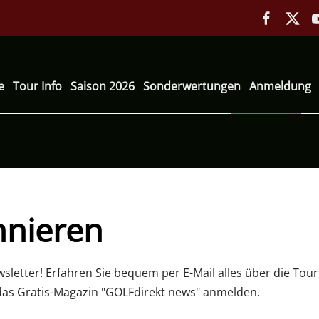
e
Tour Info
Saison 2026
Sonderwertungen
Anmeldung
nnieren
letter! Erfahren Sie bequem per E-Mail alles über die Tour
das Gratis-Magazin "GOLFdirekt news" anmelden.