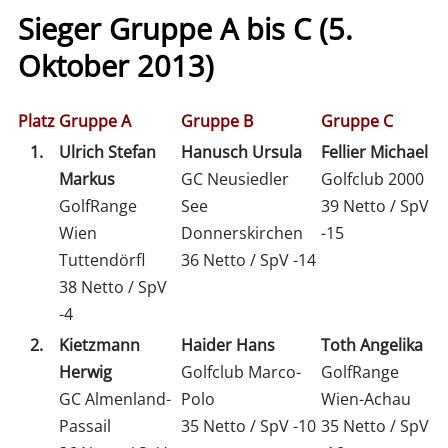
Sieger Gruppe A bis C (5.
Oktober 2013)
Platz
Gruppe A
Gruppe B
Gruppe C
1.
Ulrich Stefan
Hanusch Ursula
Fellier Michael
Markus
GC Neusiedler
Golfclub 2000
GolfRange
See
39 Netto / SpV
Wien
Donnerskirchen
-15
Tuttendörfl
36 Netto / SpV -14
38 Netto / SpV
-4
2.
Kietzmann
Haider Hans
Toth Angelika
Herwig
Golfclub Marco-
GolfRange
GC Almenland-
Polo
Wien-Achau
Passail
35 Netto / SpV -10
35 Netto / SpV