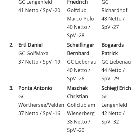
GC Lengenfeld
Friedrich
GC
41 Netto / SpV -20
Golfclub
Richardhof
Marco-Polo
48 Netto /
40 Netto /
SpV -27
SpV -28
2.
Ertl Daniel
Scheiflinger
Bogaards
GC GolfMaxX
Bernhard
Patrick
37 Netto / SpV -19
GC Liebenau
GC Liebenau
40 Netto /
44 Netto /
SpV -26
SpV -29
3.
Ponta Antonio
Maschek
Schiegl Erich
GC
Christian
GC
Wörthersee/Velden
Golfclub am
Lengenfeld
37 Netto / SpV -16
Wienerberg
42 Netto /
38 Netto /
SpV -32
SpV -20