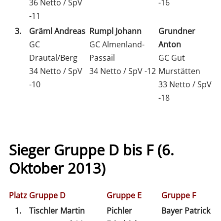
36 Netto / SpV
-16
-11
3.
Gräml Andreas
Rumpl Johann
Grundner
GC
GC Almenland-
Anton
Drautal/Berg
Passail
GC Gut
34 Netto / SpV
34 Netto / SpV -12
Murstätten
-10
33 Netto / SpV
-18
Sieger Gruppe D bis F (6.
Oktober 2013)
Platz
Gruppe D
Gruppe E
Gruppe F
1.
Tischler Martin
Pichler
Bayer Patrick